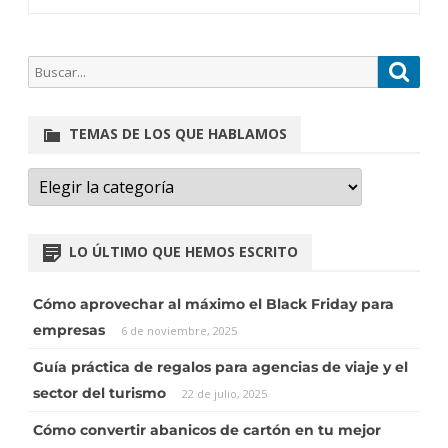
TEMAS DE LOS QUE HABLAMOS
×
Ángela (Asistente virtual)
LO ÚLTIMO QUE HEMOS ESCRITO
¡Hola! ¿En qué puedo ayudarte
hoy?
Cómo aprovechar al máximo el Black Friday para
empresas
6 de noviembre, 2025
Envíanos un mensaje
Guía práctica de regalos para agencias de viaje y el
sector del turismo
22 de julio, 2025
Normalmente respondemos en menos de un minuto.
Cómo convertir abanicos de cartón en tu mejor