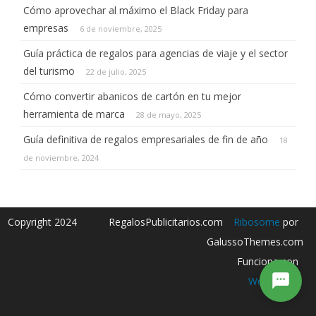
hoy?
Cómo aprovechar al máximo el Black Friday para
empresas
6 de noviembre, 2025
Envíanos un mensaje
Guía práctica de regalos para agencias de viaje y el sector
del turismo
22 de julio, 2025
Normalmente respondemos en menos de un minuto.
Cómo convertir abanicos de cartón en tu mejor
herramienta de marca
28 de mayo, 2025
Guía definitiva de regalos empresariales de fin de año
18
de noviembre, 2024
Copyright 2024
RegalosPublicitarios.com
Ribosome
por
GalussoThemes.com
Funciona con
WordPress