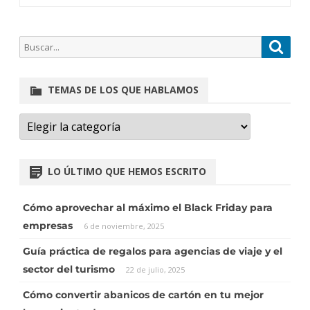
TEMAS DE LOS QUE HABLAMOS
×
Ángela (Asistente virtual)
LO ÚLTIMO QUE HEMOS ESCRITO
¡Hola! ¿En qué puedo ayudarte
hoy?
Cómo aprovechar al máximo el Black Friday para
empresas
6 de noviembre, 2025
Envíanos un mensaje
Guía práctica de regalos para agencias de viaje y el
sector del turismo
22 de julio, 2025
Normalmente respondemos en menos de un minuto.
Cómo convertir abanicos de cartón en tu mejor