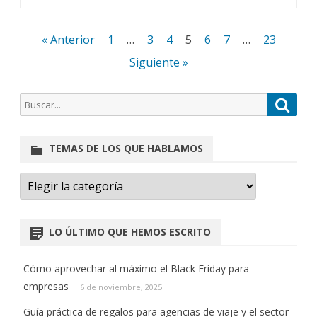
« Anterior
1
…
3
4
5
6
7
…
23
Siguiente »
TEMAS DE LOS QUE HABLAMOS
×
Ángela (Asistente virtual)
LO ÚLTIMO QUE HEMOS ESCRITO
¡Hola! ¿En qué puedo ayudarte
hoy?
Cómo aprovechar al máximo el Black Friday para
empresas
6 de noviembre, 2025
Envíanos un mensaje
Guía práctica de regalos para agencias de viaje y el sector